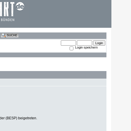
Login speichern
der (BESP) beigetreten.