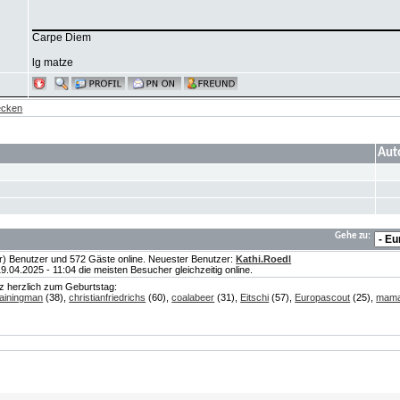
Carpe Diem
lg matze
ecken
Aut
Gehe zu:
te(r) Benutzer und 572 Gäste online. Neuester Benutzer:
Kathi.Roedl
04.2025 - 11:04 die meisten Besucher gleichzeitig online.
nz herzlich zum Geburtstag:
ainingman
(38),
christianfriedrichs
(60),
coalabeer
(31),
Eitschi
(57),
Europascout
(25),
mam