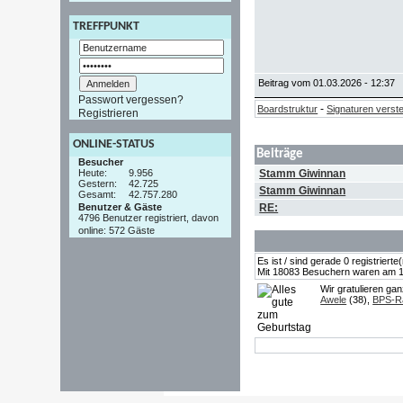
TREFFPUNKT
Beitrag vom 01.03.2026 - 12:37
Passwort vergessen?
-
Boardstruktur
Signaturen verst
Registrieren
ONLINE-STATUS
Beiträge
Besucher
Heute:
9.956
Stamm Giwinnan
Gestern:
42.725
Stamm Giwinnan
Gesamt:
42.757.280
Benutzer & Gäste
RE:
4796 Benutzer registriert, davon
online: 572 Gäste
Es ist / sind gerade 0 registrier
Mit 18083 Besuchern waren am 19.
Wir gratulieren ga
Awele
(38),
BPS-R