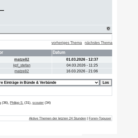
vorheriges Thema
nächstes Thema
or
Datum
matze82
01.03.2026 - 12:37
kpf_stefan
04.03.2026 - 11:25
matze82
16.03.2026 - 21:06
a
(36),
Philipp S.
(31),
scouter
(34)
Aktive Themen der letzten 24 Stunden
|
Foren-Topuser