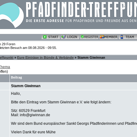
n 29 Foren
 letzten Besuch am 08.08.2026 - 09:55.
reffpunkt
»
Eure Einträge in Bünde & Verbände
» Stamm Giwinnan
 Thema
ffen)
Beitrag
Stamm Giwinnan
Hallo,
Bitte den Eintrag vom Stamm Giwinnan e.V. wie folgt ändern:
Sitz: 60529 Frankfurt
Mail: info@giwinnan.de
Wir sind dem Bund europäischer Sankt Georgs Pfadfinderinnen und Pfadfin
Vielen Dank für eure Mühe