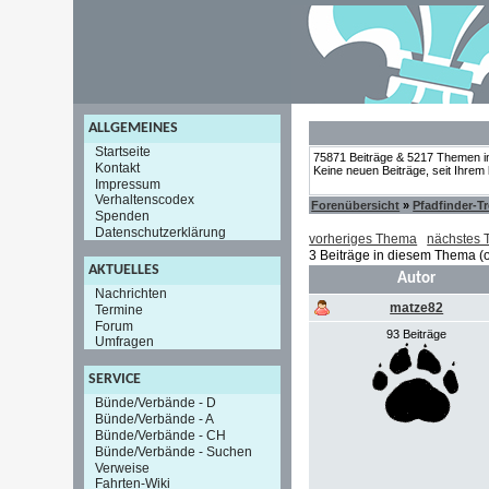
ALLGEMEINES
Startseite
75871 Beiträge & 5217 Themen i
Kontakt
Keine neuen Beiträge, seit Ihrem
Impressum
Verhaltenscodex
Forenübersicht
»
Pfadfinder-T
Spenden
Datenschutzerklärung
vorheriges Thema
nächstes
3 Beiträge in diesem Thema (o
AKTUELLES
Autor
Nachrichten
matze82
Termine
Forum
93 Beiträge
Umfragen
SERVICE
Bünde/Verbände - D
Bünde/Verbände - A
Bünde/Verbände - CH
Bünde/Verbände - Suchen
Verweise
Fahrten-Wiki