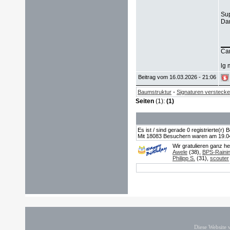
Sup
Dan
Ca
lg 
Beitrag vom 16.03.2026 - 21:06
-
Baumstruktur
Signaturen versteck
Seiten
(1):
(1)
Es ist / sind gerade 0 registrierte(r
Mit 18083 Besuchern waren am 19.04.2
Wir gratulieren ganz h
Awele
(38),
BPS-Raini
Philipp S.
(31),
scouter
Diese Website