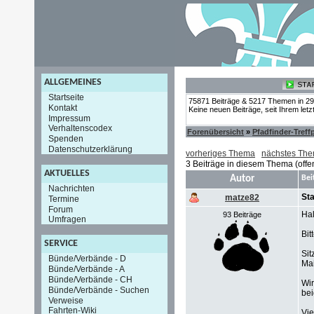
ALLGEMEINES
Startseite
75871 Beiträge & 5217 Themen in 2
Kontakt
Keine neuen Beiträge, seit Ihrem let
Impressum
Verhaltenscodex
Forenübersicht
»
Pfadfinder-Treff
Spenden
Datenschutzerklärung
vorheriges Thema
nächstes Th
3 Beiträge in diesem Thema (offe
AKTUELLES
Autor
Bei
Nachrichten
St
matze82
Termine
Forum
Hal
93 Beiträge
Umfragen
Bit
SERVICE
Sit
Bünde/Verbände - D
Mai
Bünde/Verbände - A
Bünde/Verbände - CH
Wir
Bünde/Verbände - Suchen
bei
Verweise
Fahrten-Wiki
Vie