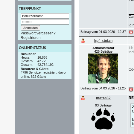
TREFFPUNKT
Ca
lg 
Beitrag vom 01.03.2026 - 12:37
Passwort vergessen?
Registrieren
kpf_stefan
ONLINE-STATUS
Ic
Administrator
426 Beiträge
tec
Besucher
Heute:
16.868
Gestern:
42.725
Gesamt:
42.764.192
Benutzer & Gäste
Ogg
4796 Benutzer registriert, davon
online: 622 Gäste
Beitrag vom 04.03.2026 - 11:25
RE
matze82
93 Beiträge
Z
O
I
t