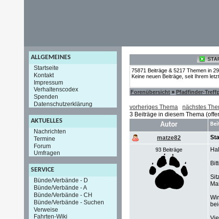
ALLGEMEINES
Startseite
75871 Beiträge & 5217 Themen in 2
Kontakt
Keine neuen Beiträge, seit Ihrem let
Impressum
Verhaltenscodex
Forenübersicht
»
Pfadfinder-Treff
Spenden
Datenschutzerklärung
vorheriges Thema
nächstes Th
3 Beiträge in diesem Thema (offe
AKTUELLES
Autor
Bei
Nachrichten
St
matze82
Termine
Forum
Hal
93 Beiträge
Umfragen
Bit
SERVICE
Sit
Bünde/Verbände - D
Mai
Bünde/Verbände - A
Bünde/Verbände - CH
Wir
Bünde/Verbände - Suchen
bei
Verweise
Fahrten-Wiki
Vie