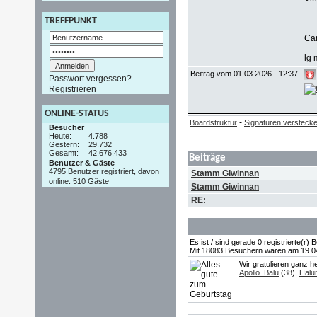
TREFFPUNKT
Ca
lg 
Beitrag vom 01.03.2026 - 12:37
Passwort vergessen?
Registrieren
ONLINE-STATUS
-
Boardstruktur
Signaturen versteck
Besucher
Heute:
4.788
Gestern:
29.732
Gesamt:
42.676.433
Beiträge
Benutzer & Gäste
4795 Benutzer registriert, davon
Stamm Giwinnan
online: 510 Gäste
Stamm Giwinnan
RE:
Es ist / sind gerade 0 registrierte(r
Mit 18083 Besuchern waren am 19.04.2
Wir gratulieren ganz h
Apollo_Balu
(38),
Halu