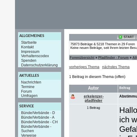
ALLGEMEINES
Startseite
75873 Beiträge & 5218 Themen in 29 Foren
Kontakt
Keine neuen Beiträge, seit Ihrem letzten Be
Impressum
Verhaltenscodex
Forenübersicht
»
Pfadfinder - Forum
»
Al
Spenden
Datenschutzerklärung
vorheriges Thema
nächstes Thema
AKTUELLES
1 Beitrag in diesem Thema (offen)
Nachrichten
Termine
Autor
Beitrag
Forum
Umfragen
erkelenzer-
Abstimmun
pfadfinder
SERVICE
Hallo
1 Beitrag
Bünde/Verbände - D
ich 
Bünde/Verbände - A
Bünde/Verbände - CH
Bünde/Verbände -
Gefal
Suchen
Verweise