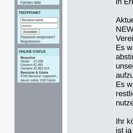
in Er
Fahrten-Wiki
TREFFPUNKT
Aktue
NEW,
Vere
Passwort vergessen?
Registrieren
Es wä
ONLINE-STATUS
abst
Besucher
Heute:
13.209
unse
Gestern:
41.481
Gesamt:
42.802.014
Benutzer & Gäste
aufzu
4796 Benutzer registriert,
davon online: 638 Gäste
Es w
restl
nutz
Ihr k
ist j