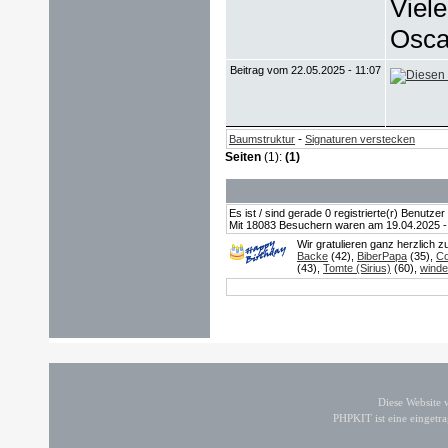
Viel
Osca
Beitrag vom 22.05.2025 - 11:07
-
Baumstruktur
Signaturen verstecken
Seiten
(1):
(1)
Es ist / sind gerade 0 registrierte(r) Benutz
Mit 18083 Besuchern waren am 19.04.2025 - 1
Wir gratulieren ganz herzlich 
Backe
(42),
BiberPapa
(35),
Co
(43),
Tomte (Sirius)
(60),
winde
Diese Website
PHPKIT ist eine einget