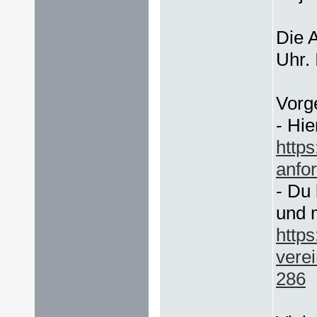
Die 
Uhr. 
Vorg
- Hie
http
anfor
- Du
und 
http
vere
286