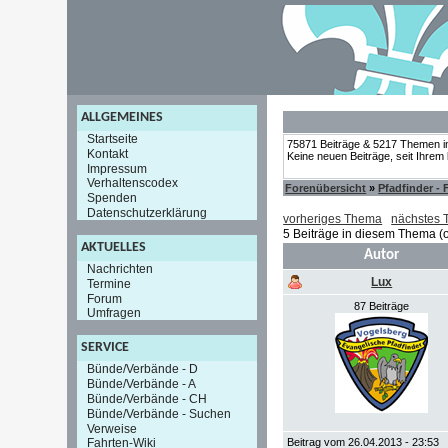
ALLGEMEINES
Startseite
75871 Beiträge & 5217 Themen i
Kontakt
Keine neuen Beiträge, seit Ihrem
Impressum
Verhaltenscodex
Forenübersicht
»
Pfadfinder -
Spenden
Datenschutzerklärung
vorheriges Thema
nächstes
5 Beiträge in diesem Thema (o
AKTUELLES
Autor
Nachrichten
Lux
Termine
Forum
87 Beiträge
Umfragen
SERVICE
Bünde/Verbände - D
Bünde/Verbände - A
Bünde/Verbände - CH
Bünde/Verbände - Suchen
Verweise
Beitrag vom 26.04.2013 - 23:53
Fahrten-Wiki