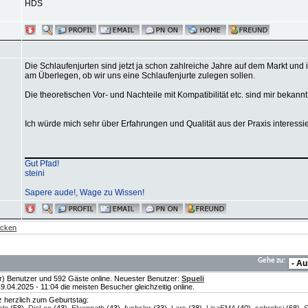
HDS
Die Schlaufenjurten sind jetzt ja schon zahlreiche Jahre auf dem Markt un
am Überlegen, ob wir uns eine Schlaufenjurte zulegen sollen.
Die theoretischen Vor- und Nachteile mit Kompatibilität etc. sind mir bekannt
Ich würde mich sehr über Erfahrungen und Qualität aus der Praxis interess
Gut Pfad!
steini
Sapere aude!, Wage zu Wissen!
ecken
Gehe zu:
te(r) Benutzer und 592 Gäste online. Neuester Benutzer:
Spueli
04.2025 - 11:04 die meisten Besucher gleichzeitig online.
nz herzlich zum Geburtstag: