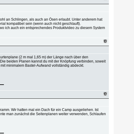
ohl an Schlingen, als auch an Ösen erlaubt. Unter anderem hat
ial kompatibel sein (wenn auch nicht geschlauft).
n, wo ich auch ein entsprechendes Produktvideo zu diesem System
ßjurtenplane (2 m mal 1,65 m) der Länge nach über den
 Die beiden Planen kannst du mit der Knöpfung verbinden, soweit
g mit minimalem Bastel-Aufwand vollständig abdeckt.
ramm. Wir hatten mal ein Dach für ein Camp ausgeliehen. Ist
önnte man zunächst die Seitenplanen weiter verwenden, Schlaufen