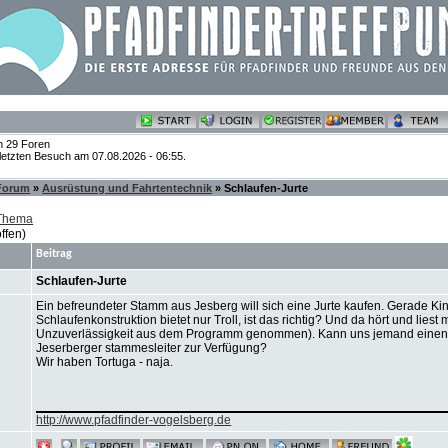
n 29 Foren
 letzten Besuch am 07.08.2026 - 06:55.
 Forum
»
Ausrüstung und Fahrtentechnik
» Schlaufen-Jurte
 Thema
ffen)
Beitrag
Schlaufen-Jurte
Ein befreundeter Stamm aus Jesberg will sich eine Jurte kaufen. Gerade Ki
Schlaufenkonstruktion bietet nur Troll, ist das richtig? Und da hört und lies
Unzuverlässigkeit aus dem Programm genommen). Kann uns jemand einen Ti
Jeserberger stammesleiter zur Verfügung?
Wir haben Tortuga - naja.
http://www.pfadfinder-vogelsberg.de