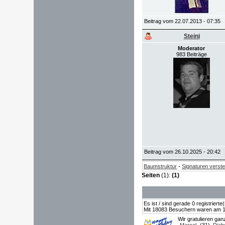
Beitrag vom 22.07.2013 - 07:35
Steini
Moderator
983 Beiträge
Beitrag vom 26.10.2025 - 20:42
-
Baumstruktur
Signaturen verst
Seiten
(1):
(1)
Es ist / sind gerade 0 registrier
Mit 18083 Besuchern waren am 19.
Wir gratulieren ga