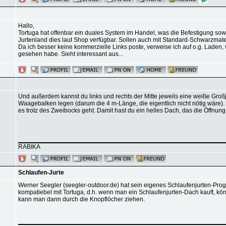
Hallo,
Tortuga hat offenbar ein duales System im Handel, was die Befestigung sow
Jurtenland dies laut Shop verfügbar. Sollen auch mit Standard-Schwarzmater
Da ich besser keine kommerzielle Links poste, verweise ich auf o.g. Lade
gesehen habe. Sieht interessant aus...
Und außerdem kannst du links und rechts der Mitte jeweils eine weiße Gro
Waagebalken legen (darum die 4 m-Länge, die eigentlich nicht nötig wäre).
es trotz des Zweibocks geht. Damit hast du ein helles Dach, das die Öffnun
RABIKA
Schlaufen-Jurte
Werner Seegler (seegler-outdoor.de) hat sein eigenes Schlaufenjurten-Prog
kompatiebel mit Tortuga, d.h. wenn man ein Schlaufenjurten-Dach kauft, k
kann man dann durch die Knopflöcher ziehen.