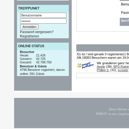
Benu
TREFFPUNKT
Pass
Speic
Passwort vergessen?
Registrieren
ONLINE-STATUS
Besucher
Es ist / sind gerade 0 registrierte(r
Heute:
21.426
Mit 18083 Besuchern waren am 19.04.2
Gestern:
42.725
Gesamt:
42.768.750
Wir gratulieren ganz h
Benutzer & Gäste
Awele
(38),
BPS-Raini
4796 Benutzer registriert, davon
Philipp S.
(31),
scouter
online: 591 Gäste
Diese Website
PHPKIT ist eine einget