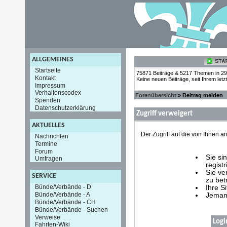
ALLGEMEINES
Startseite
75871 Beiträge & 5217 Themen in 2
Kontakt
Keine neuen Beiträge, seit Ihrem let
Impressum
Verhaltenscodex
Forenübersicht
» Beitrag melden
Spenden
Datenschutzerklärung
Zugriff verweigert
AKTUELLES
Der Zugriff auf die von Ihnen
Nachrichten
Termine
Forum
Sie si
Umfragen
registr
Sie ve
SERVICE
zu bet
Bünde/Verbände - D
Ihre S
Bünde/Verbände - A
Jemand
Bünde/Verbände - CH
Bünde/Verbände - Suchen
Verweise
Logi
Fahrten-Wiki