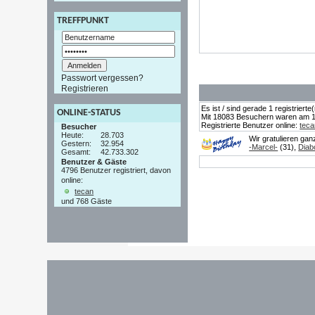
TREFFPUNKT
Passwort vergessen?
Registrieren
Es ist / sind gerade 1 registrier
ONLINE-STATUS
Mit 18083 Besuchern waren am 19.
Registrierte Benutzer online:
teca
Besucher
Heute:
28.703
Wir gratulieren ga
Gestern:
32.954
-Marcel-
(31),
Diab
Gesamt:
42.733.302
Benutzer & Gäste
4796 Benutzer registriert, davon
online:
tecan
und 768 Gäste