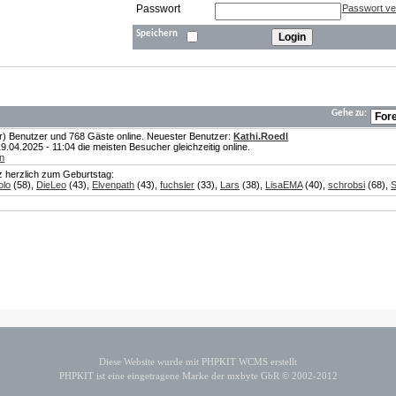
Passwort
Passwort v
Speichern
Gehe zu:
te(r) Benutzer und 768 Gäste online. Neuester Benutzer:
Kathi.Roedl
04.2025 - 11:04 die meisten Besucher gleichzeitig online.
n
nz herzlich zum Geburtstag:
olo
(58),
DieLeo
(43),
Elvenpath
(43),
fuchsler
(33),
Lars
(38),
LisaEMA
(40),
schrobsi
(68),
S
Diese Website wurde mit PHPKIT WCMS erstellt
PHPKIT ist eine eingetragene Marke der mxbyte GbR © 2002-2012