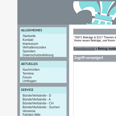
ALLGEMEINES
Startseite
75871 Beiträge & 5217 Themen i
Kontakt
Keine neuen Beiträge, seit Ihrem
Impressum
Verhaltenscodex
Forenübersicht
» Beitrag meld
Spenden
Datenschutzerklärung
Zugriff verweigert
AKTUELLES
Nachrichten
Termine
Forum
Umfragen
SERVICE
Bünde/Verbände - D
Bünde/Verbände - A
Bünde/Verbände - CH
Bünde/Verbände - Suchen
Verweise
Fahrten-Wiki