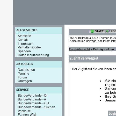
ALLGEMEINES
Startseite
75871 Beiträge & 5217 Themen in 2
Kontakt
Keine neuen Beiträge, seit Ihrem let
Impressum
Verhaltenscodex
Forenübersicht
» Beitrag melden
Spenden
Datenschutzerklärung
Zugriff verweigert
AKTUELLES
Der Zugriff auf die von Ihnen
Nachrichten
Termine
Forum
Sie si
Umfragen
registr
Sie ve
SERVICE
zu bet
Bünde/Verbände - D
Ihre S
Bünde/Verbände - A
Jemand
Bünde/Verbände - CH
Bünde/Verbände - Suchen
Verweise
Logi
Fahrten-Wiki