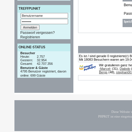
Benu
TREFFPUNKT
Pass
Speic
Passwort vergessen?
Registrieren
ONLINE-STATUS
Besucher
Es ist / sind gerade 0 registrierte(r
Heute:
2.757
Mit 18083 Besuchern waren am 19.04.2
Gestern:
32.954
Gesamt:
42.707.356
Wir gratulieren ganz h
Benutzer & Gäste
-Marcel-
(31),
Diabolo
(
4795 Benutzer registriert, davon
Bergs
(48),
stephan00
online: 699 Gäste
Diese Website
PHPKIT ist eine einget