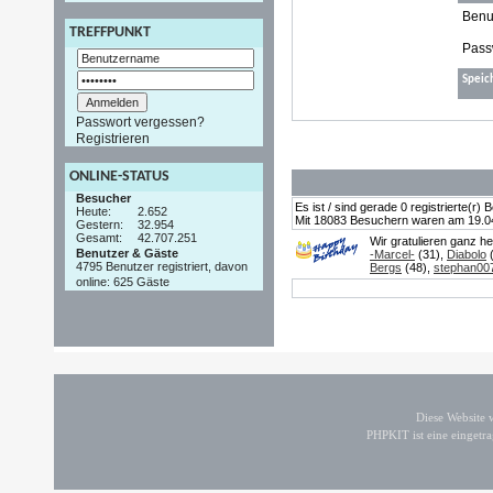
Benu
TREFFPUNKT
Pass
Speic
Passwort vergessen?
Registrieren
ONLINE-STATUS
Besucher
Es ist / sind gerade 0 registrierte(r
Heute:
2.652
Mit 18083 Besuchern waren am 19.04.2
Gestern:
32.954
Gesamt:
42.707.251
Wir gratulieren ganz h
Benutzer & Gäste
-Marcel-
(31),
Diabolo
(
4795 Benutzer registriert, davon
Bergs
(48),
stephan00
online: 625 Gäste
Diese Website
PHPKIT ist eine einget