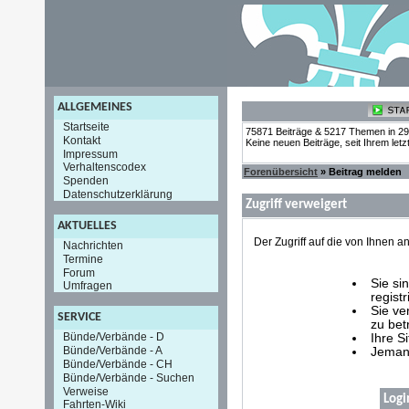
ALLGEMEINES
Startseite
75871 Beiträge & 5217 Themen in 2
Kontakt
Keine neuen Beiträge, seit Ihrem let
Impressum
Verhaltenscodex
Forenübersicht
» Beitrag melden
Spenden
Datenschutzerklärung
Zugriff verweigert
AKTUELLES
Der Zugriff auf die von Ihnen
Nachrichten
Termine
Forum
Sie si
Umfragen
registr
Sie ve
SERVICE
zu bet
Bünde/Verbände - D
Ihre S
Bünde/Verbände - A
Jemand
Bünde/Verbände - CH
Bünde/Verbände - Suchen
Verweise
Logi
Fahrten-Wiki