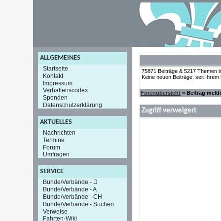
ALLGEMEINES
Startseite
75871 Beiträge & 5217 Themen i
Kontakt
Keine neuen Beiträge, seit Ihrem
Impressum
Verhaltenscodex
Forenübersicht
» Beitrag meld
Spenden
Datenschutzerklärung
Zugriff verweigert
AKTUELLES
Nachrichten
Termine
Forum
Umfragen
SERVICE
Bünde/Verbände - D
Bünde/Verbände - A
Bünde/Verbände - CH
Bünde/Verbände - Suchen
Verweise
Fahrten-Wiki