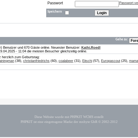
Passwort
Passwort v
Speichern
Gehe zu:
te(r) Benutzer und 670 Gäste online. Neuester Benutzer:
Kathi.Roedl
04.2025 - 11:04 die meisten Besucher gleichzeitig online.
nz herzlich zum Geburtstag:
iningman
(38),
christianfriedrichs
(60),
coalabeer
(31),
Eitschi
(57),
Europascout
(25),
mam
Diese Website wurde mit PHPKIT WCMS erstellt
PHPKIT ist eine eingetragene Marke der mxbyte GbR © 2002-2012