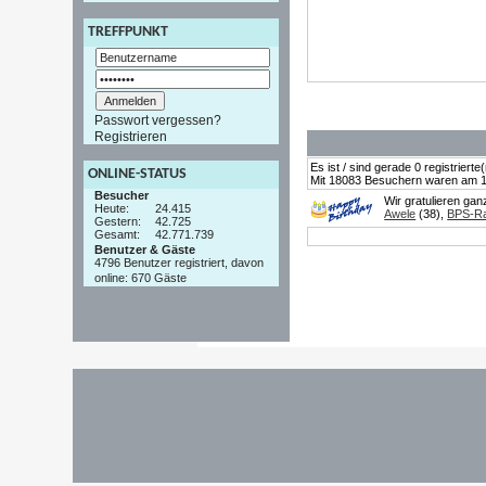
TREFFPUNKT
Passwort vergessen?
Registrieren
Es ist / sind gerade 0 registrier
ONLINE-STATUS
Mit 18083 Besuchern waren am 19.
Besucher
Wir gratulieren ga
Heute:
24.415
Awele
(38),
BPS-Ra
Gestern:
42.725
Gesamt:
42.771.739
Benutzer & Gäste
4796 Benutzer registriert, davon
online: 670 Gäste