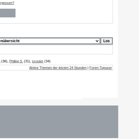
ergessen?
a
(36),
Philipp S.
(31),
scouter
(34)
Aktive Themen der letzten 24 Stunden
|
Foren-Topuser