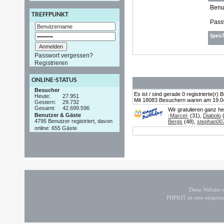
Benu
TREFFPUNKT
Pass
Speic
Passwort vergessen?
Registrieren
ONLINE-STATUS
Besucher
Es ist / sind gerade 0 registrierte(r
Heute:
27.951
Mit 18083 Besuchern waren am 19.04.2
Gestern:
29.732
Gesamt:
42.699.596
Wir gratulieren ganz h
Benutzer & Gäste
-Marcel-
(31),
Diabolo
(
4795 Benutzer registriert, davon
Bergs
(48),
stephan00
online: 655 Gäste
Diese Website
PHPKIT ist eine einget