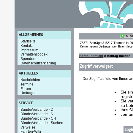
ALLGEMEINES
Startseite
75871 Beiträge & 5217 Themen in 2
Kontakt
Keine neuen Beiträge, seit Ihrem let
Impressum
Verhaltenscodex
Forenübersicht
» Beitrag melden
Spenden
Datenschutzerklärung
Zugriff verweigert
AKTUELLES
Der Zugriff auf die von Ihnen
Nachrichten
Termine
Forum
Sie si
Umfragen
registr
Sie ve
SERVICE
zu bet
Bünde/Verbände - D
Ihre S
Bünde/Verbände - A
Jemand
Bünde/Verbände - CH
Bünde/Verbände - Suchen
Verweise
Logi
Fahrten-Wiki