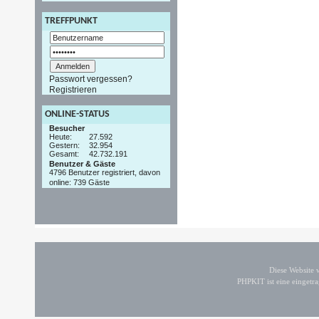
TREFFPUNKT
Passwort vergessen?
Registrieren
ONLINE-STATUS
Besucher
Heute:
27.592
Gestern:
32.954
Gesamt:
42.732.191
Benutzer & Gäste
4796 Benutzer registriert, davon
online: 739 Gäste
Diese Website
PHPKIT ist eine einget