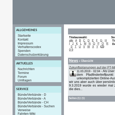
ALLGEMEINES
Startseite
Titelauswahl:
So
Kontakt
alle
A
B
C
D
E
F
G
H
Ti
Impressum
I
J
K
L
M
N
O
P
Q
R
D
S
T
U
V
W
X
Y
(
Z
)
Verhaltenscodex
0-9
Spenden
Datenschutzerklärung
News
» Übersicht
AKTUELLES
Zukunftsplanungen auf der PT-M
Nachrichten
-
Als User
11.03.2019 - 02:04
Termine
dem Pfadfindertreffpun
Forum
unkomplizierten Online-Au
Umfragen
wir uns aber auch über persönli
9.3.2019 wurde es wieder mal Z
die dies...
SERVICE
Bünde/Verbände - D
Bünde/Verbände - A
Seiten
(1):
(1)
Bünde/Verbände - CH
Bünde/Verbände - Suchen
Verweise
Fahrten-Wiki