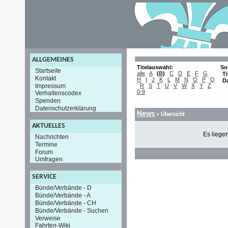
ALLGEMEINES
Titelauswahl:
So
Startseite
alle
A
(
B
)
C
D
E
F
G
Ti
Kontakt
H
I
J
K
L
M
N
O
P
Q
D
Impressum
R
S
T
U
V
W
X
Y
Z
0-9
Verhaltenscodex
Spenden
Datenschutzerklärung
News
» Übersicht
AKTUELLES
Es liege
Nachrichten
Termine
Forum
Umfragen
SERVICE
Bünde/Verbände - D
Bünde/Verbände - A
Bünde/Verbände - CH
Bünde/Verbände - Suchen
Verweise
Fahrten-Wiki