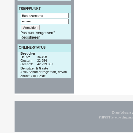
TREFFPUNKT
Passwort vergessen?
Registrieren
ONLINE-STATUS
Besucher
Heute:
34.458
Gestern:
32.954
Gesamt:
42.739.057
Benutzer & Gäste
4796 Benutzer registriert, davon
online: 710 Gäste
Diese Website
PHPKIT ist eine einget