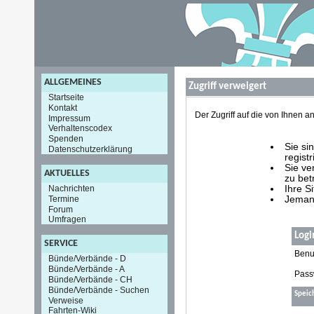
ALLGEMEINES
Zugriff verweigert
Startseite
Kontakt
Der Zugriff auf die von Ihnen
Impressum
Verhaltenscodex
Spenden
Sie si
Datenschutzerklärung
registr
Sie ve
AKTUELLES
zu bet
Nachrichten
Ihre S
Termine
Jemand
Forum
Umfragen
Logi
SERVICE
Benu
Bünde/Verbände - D
Bünde/Verbände - A
Pass
Bünde/Verbände - CH
Bünde/Verbände - Suchen
Speic
Verweise
Fahrten-Wiki