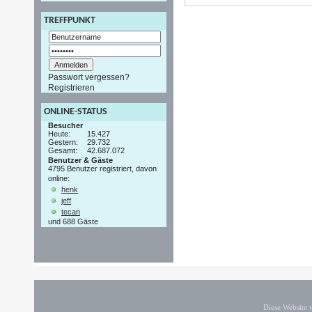
TREFFPUNKT
Passwort vergessen?
Registrieren
ONLINE-STATUS
Besucher
Heute:
15.427
Gestern:
29.732
Gesamt:
42.687.072
Benutzer & Gäste
4795 Benutzer registriert, davon
online:
henk
jeff
tecan
und 688 Gäste
Diese Website