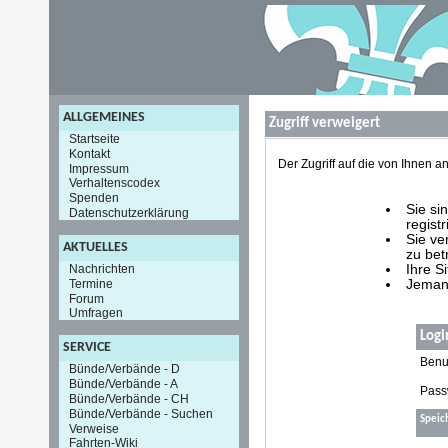
ALLGEMEINES
Zugriff verweigert
Startseite
Kontakt
Der Zugriff auf die von Ihnen
Impressum
Verhaltenscodex
Spenden
Sie si
Datenschutzerklärung
registr
Sie ve
AKTUELLES
zu bet
Nachrichten
Ihre S
Termine
Jemand
Forum
Umfragen
Logi
SERVICE
Benu
Bünde/Verbände - D
Bünde/Verbände - A
Pass
Bünde/Verbände - CH
Bünde/Verbände - Suchen
Speic
Verweise
Fahrten-Wiki