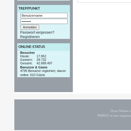
TREFFPUNKT
Passwort vergessen?
Registrieren
ONLINE-STATUS
Besucher
Heute:
17.852
Gestern:
29.732
Gesamt:
42.689.497
Benutzer & Gäste
4795 Benutzer registriert, davon
online: 610 Gäste
Diese Website
PHPKIT ist eine einget