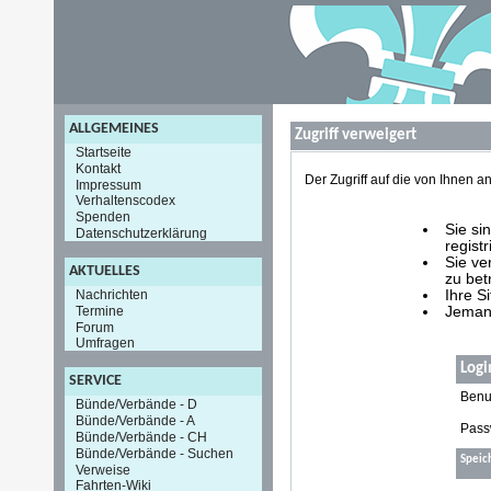
ALLGEMEINES
Zugriff verweigert
Startseite
Kontakt
Der Zugriff auf die von Ihnen
Impressum
Verhaltenscodex
Spenden
Sie si
Datenschutzerklärung
registr
Sie ve
AKTUELLES
zu bet
Nachrichten
Ihre S
Termine
Jemand
Forum
Umfragen
Logi
SERVICE
Benu
Bünde/Verbände - D
Bünde/Verbände - A
Pass
Bünde/Verbände - CH
Bünde/Verbände - Suchen
Speic
Verweise
Fahrten-Wiki