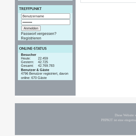
TREFFPUNKT
Passwort vergessen?
Registrieren
ONLINE-STATUS
Besucher
Heute:
22.459
Gestern:
42.725
Gesamt:
42.769.783
Benutzer & Gäste
4796 Benutzer registriert, davon
online: 670 Gäste
Diese Website
PHPKIT ist eine einget