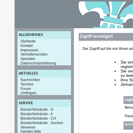
ALLGEMEINES
Zugriff verweigert
Startseite
Kontakt
Der Zugriff auf die von Ihnen
Impressum
Verhaltenscodex
Spenden
Sie si
Datenschutzerklärung
registr
Sie ve
AKTUELLES
zu bet
Nachrichten
Ihre S
Termine
Jemand
Forum
Umfragen
Logi
SERVICE
Benu
Bünde/Verbände - D
Bünde/Verbände - A
Pass
Bünde/Verbände - CH
Bünde/Verbände - Suchen
Speic
Verweise
Fahrten-Wiki