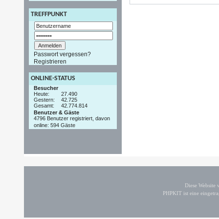
TREFFPUNKT
Passwort vergessen?
Registrieren
ONLINE-STATUS
Besucher
Heute:
27.490
Gestern:
42.725
Gesamt:
42.774.814
Benutzer & Gäste
4796 Benutzer registriert, davon
online: 594 Gäste
Diese Website
PHPKIT ist eine einget