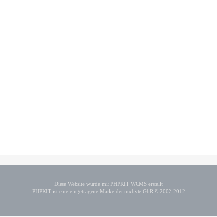
Diese Website wurde mit PHPKIT WCMS erstellt
PHPKIT ist eine eingetragene Marke der mxbyte GbR © 2002-2012