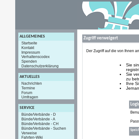
ALLGEMEINES
Zugriff verweigert
Startseite
Kontakt
Der Zugriff auf die von Ihnen
Impressum
Verhaltenscodex
Spenden
Sie si
Datenschutzerklärung
registr
Sie ve
AKTUELLES
zu bet
Nachrichten
Ihre S
Termine
Jemand
Forum
Umfragen
Logi
SERVICE
Benu
Bünde/Verbände - D
Bünde/Verbände - A
Pass
Bünde/Verbände - CH
Bünde/Verbände - Suchen
Speic
Verweise
Fahrten-Wiki