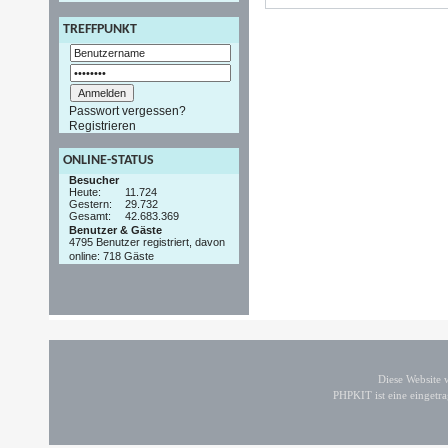
TREFFPUNKT
Passwort vergessen?
Registrieren
ONLINE-STATUS
Besucher
Heute:
11.724
Gestern:
29.732
Gesamt:
42.683.369
Benutzer & Gäste
4795 Benutzer registriert, davon
online: 718 Gäste
Diese Website
PHPKIT ist eine einget