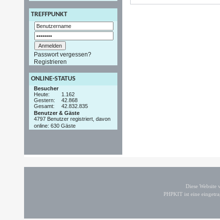
TREFFPUNKT
Passwort vergessen?
Registrieren
ONLINE-STATUS
Besucher
Heute:
1.162
Gestern:
42.868
Gesamt:
42.832.835
Benutzer & Gäste
4797 Benutzer registriert, davon
online: 630 Gäste
Diese Website
PHPKIT ist eine einget