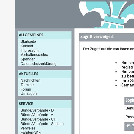
ALLGEMEINES
Zugriff verweigert
Startseite
Kontakt
Der Zugriff auf die von Ihnen
Impressum
Verhaltenscodex
Spenden
Sie si
Datenschutzerklärung
registr
Sie ve
AKTUELLES
zu bet
Nachrichten
Ihre S
Termine
Jemand
Forum
Umfragen
Logi
SERVICE
Benu
Bünde/Verbände - D
Bünde/Verbände - A
Pass
Bünde/Verbände - CH
Bünde/Verbände - Suchen
Speic
Verweise
Fahrten-Wiki