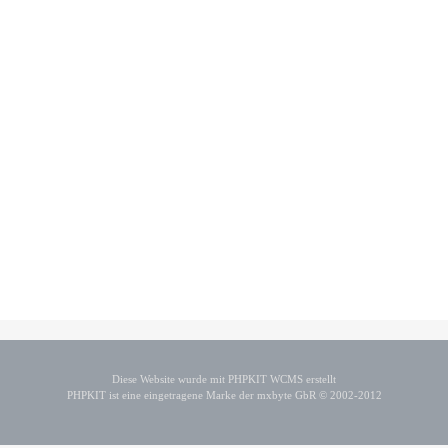
Diese Website wurde mit PHPKIT WCMS erstellt
PHPKIT ist eine eingetragene Marke der mxbyte GbR © 2002-2012