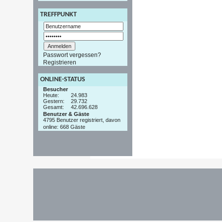
TREFFPUNKT
Passwort vergessen?
Registrieren
ONLINE-STATUS
Besucher
Heute:
24.983
Gestern:
29.732
Gesamt:
42.696.628
Benutzer & Gäste
4795 Benutzer registriert, davon
online: 668 Gäste