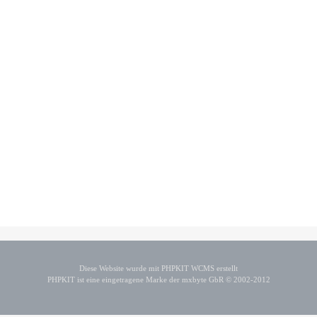
Diese Website wurde mit PHPKIT WCMS erstellt
PHPKIT ist eine eingetragene Marke der mxbyte GbR © 2002-2012