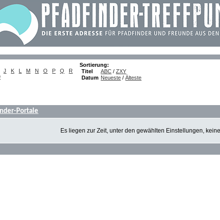
Sortierung:
J
K
L
M
N
O
P
Q
R
Titel
ABC
/
ZXY
9
Datum
Neueste
/
Älteste
inder-Portale
Es liegen zur Zeit, unter den gewählten Einstellungen, kein