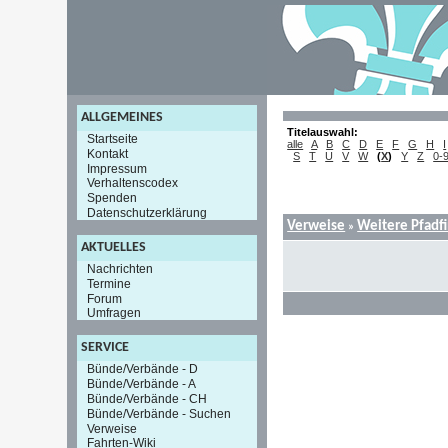
ALLGEMEINES
Titelauswahl:
Startseite
alle
A
B
C
D
E
F
G
H
I
Kontakt
S
T
U
V
W
(
X
)
Y
Z
0-
Impressum
Verhaltenscodex
Spenden
Datenschutzerklärung
Verweise
Weitere Pfadf
»
AKTUELLES
Nachrichten
Termine
Forum
Umfragen
SERVICE
Bünde/Verbände - D
Bünde/Verbände - A
Bünde/Verbände - CH
Bünde/Verbände - Suchen
Verweise
Fahrten-Wiki