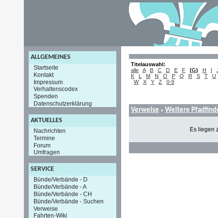
ALLGEMEINES
Titelauswahl:
Startseite
alle
A
B
C
D
E
F
(
G
)
H
I
Kontakt
K
L
M
N
O
P
Q
R
S
T
U
Impressum
W
X
Y
Z
0-9
Verhaltenscodex
Spenden
Datenschutzerklärung
Verweise
Weitere Pfadfind
»
AKTUELLES
Es liegen 
Nachrichten
Termine
Forum
Umfragen
SERVICE
Bünde/Verbände - D
Bünde/Verbände - A
Bünde/Verbände - CH
Bünde/Verbände - Suchen
Verweise
Fahrten-Wiki