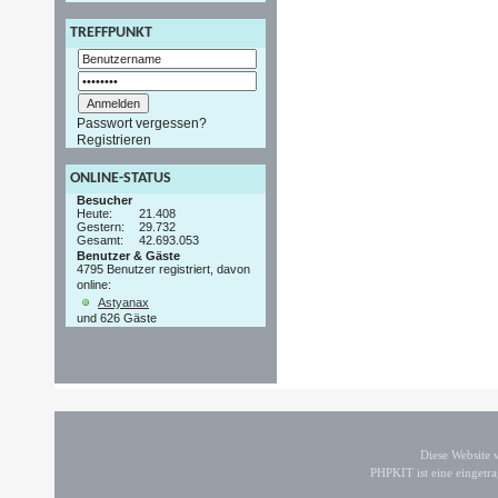
TREFFPUNKT
Passwort vergessen?
Registrieren
ONLINE-STATUS
Besucher
Heute:
21.408
Gestern:
29.732
Gesamt:
42.693.053
Benutzer & Gäste
4795 Benutzer registriert, davon
online:
Astyanax
und 626 Gäste
Diese Website
PHPKIT ist eine einget