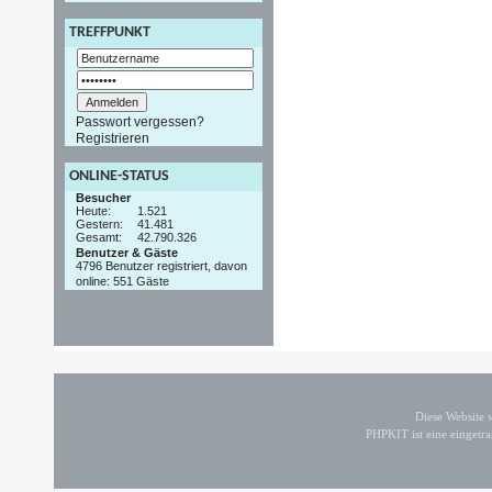
TREFFPUNKT
Passwort vergessen?
Registrieren
ONLINE-STATUS
Besucher
Heute:
1.521
Gestern:
41.481
Gesamt:
42.790.326
Benutzer & Gäste
4796 Benutzer registriert, davon
online: 551 Gäste
Diese Website
PHPKIT ist eine einget