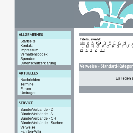
ALLGEMEINES
Titelauswahl:
Startseite
alle
A
B
(
C
)
D
E
F
G
H
I
Kontakt
L
M
N
O
P
Q
R
S
T
U
Impressum
W
X
Y
Z
0-9
Verhaltenscodex
Spenden
Datenschutzerklärung
Verweise
Standard-Kategor
»
AKTUELLES
Es liegen 
Nachrichten
Termine
Forum
Umfragen
SERVICE
Bünde/Verbände - D
Bünde/Verbände - A
Bünde/Verbände - CH
Bünde/Verbände - Suchen
Verweise
Fahrten-Wiki