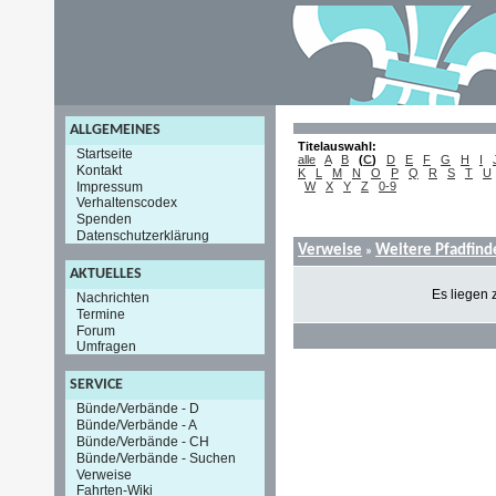
ALLGEMEINES
Titelauswahl:
Startseite
alle
A
B
(
C
)
D
E
F
G
H
I
Kontakt
K
L
M
N
O
P
Q
R
S
T
U
Impressum
W
X
Y
Z
0-9
Verhaltenscodex
Spenden
Datenschutzerklärung
Verweise
Weitere Pfadfind
»
AKTUELLES
Es liegen 
Nachrichten
Termine
Forum
Umfragen
SERVICE
Bünde/Verbände - D
Bünde/Verbände - A
Bünde/Verbände - CH
Bünde/Verbände - Suchen
Verweise
Fahrten-Wiki