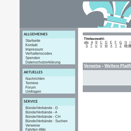
ALLGEMEINES
Titelauswahl:
Startseite
alle
A
B
C
D
E
F
G
H
I
Kontakt
S
T
U
V
W
X
Y
Z
(
0-9
Impressum
Verhaltenscodex
Spenden
Datenschutzerklärung
Verweise
Weitere Pfadf
»
AKTUELLES
Nachrichten
Termine
Forum
Umfragen
SERVICE
Bünde/Verbände - D
Bünde/Verbände - A
Bünde/Verbände - CH
Bünde/Verbände - Suchen
Verweise
Fahrten-Wiki