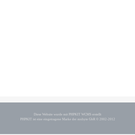
Diese Website wurde mit PHPKIT WCMS erstellt
PHPKIT ist eine eingetragene Marke der mxbyte GbR © 2002-2012