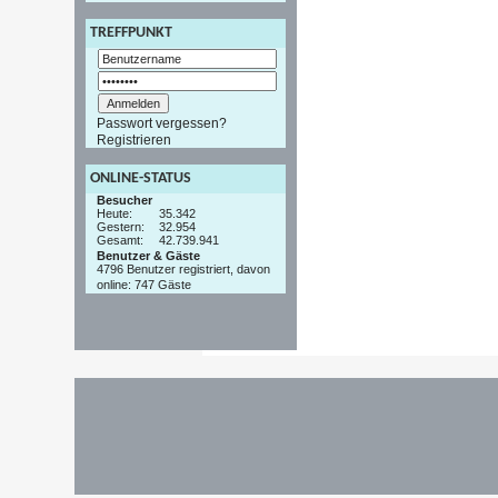
TREFFPUNKT
Passwort vergessen?
Registrieren
ONLINE-STATUS
Besucher
Heute:
35.342
Gestern:
32.954
Gesamt:
42.739.941
Benutzer & Gäste
4796 Benutzer registriert, davon
online: 747 Gäste