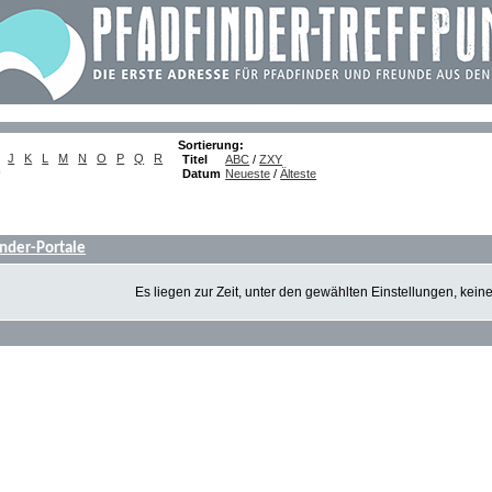
Sortierung:
J
K
L
M
N
O
P
Q
R
Titel
ABC
/
ZXY
)
Datum
Neueste
/
Älteste
inder-Portale
Es liegen zur Zeit, unter den gewählten Einstellungen, kein