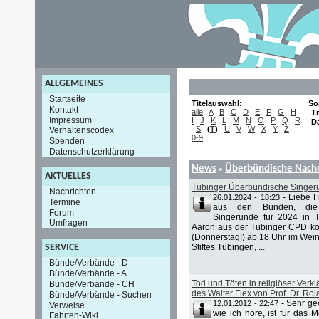
ALLGEMEINES
Startseite
Titelauswahl:
So
Kontakt
alle
A
B
C
D
E
F
G
H
Ti
Impressum
I
J
K
L
M
N
O
P
Q
R
D
S
(
T
)
U
V
W
X
Y
Z
Verhaltenscodex
0-9
Spenden
Datenschutzerklärung
News
Überbündische Nachr
»
AKTUELLES
Tübinger Überbündische Singer
Nachrichten
-
Liebe 
26.01.2024 - 18:23
Termine
aus den Bünden, die 
Forum
Singerunde für 2024 in 
Umfragen
Aaron aus der Tübinger CPD kö
(Donnerstag!) ab 18 Uhr im Wein
Stiftes Tübingen, ...
SERVICE
Bünde/Verbände - D
Bünde/Verbände - A
Tod und Töten in religiöser Verk
Bünde/Verbände - CH
des Walter Flex von Prof. Dr. Rol
Bünde/Verbände - Suchen
-
Sehr ge
12.01.2012 - 22:47
Verweise
wie ich höre, ist für das 
Fahrten-Wiki