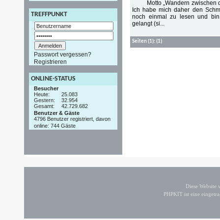
Motto „Wandern zwischen 
Ich habe mich daher den Schme
TREFFPUNKT
noch einmal zu lesen und bin
gelangt (si...
Seiten
(1):
(1)
Passwort vergessen?
Registrieren
ONLINE-STATUS
Besucher
Heute:
25.083
Gestern:
32.954
Gesamt:
42.729.682
Benutzer & Gäste
4796 Benutzer registriert, davon
online: 744 Gäste
Diese Website
PHPKIT ist eine einget