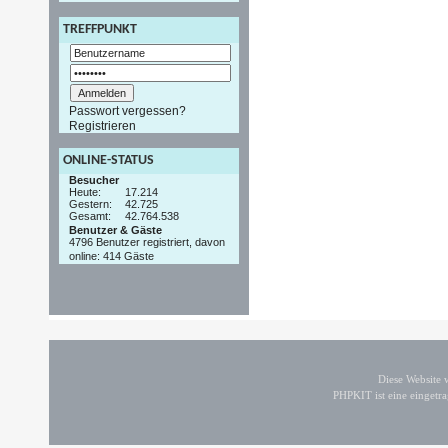
TREFFPUNKT
Passwort vergessen?
Registrieren
ONLINE-STATUS
Besucher
Heute:
17.214
Gestern:
42.725
Gesamt:
42.764.538
Benutzer & Gäste
4796 Benutzer registriert, davon
online: 414 Gäste
Diese Website
PHPKIT ist eine einget