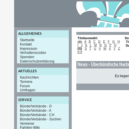
ALLGEMEINES
Titelauswahl:
So
Startseite
alle
A
B
C
D
E
F
G
H
Ti
Kontakt
I
J
K
L
M
N
O
P
Q
D
Impressum
(
R
)
S
T
U
V
W
X
Y
Z
0-9
Verhaltenscodex
Spenden
Datenschutzerklärung
News
Überbündische Nachr
»
AKTUELLES
Es liege
Nachrichten
Termine
Forum
Umfragen
SERVICE
Bünde/Verbände - D
Bünde/Verbände - A
Bünde/Verbände - CH
Bünde/Verbände - Suchen
Verweise
Fahrten-Wiki