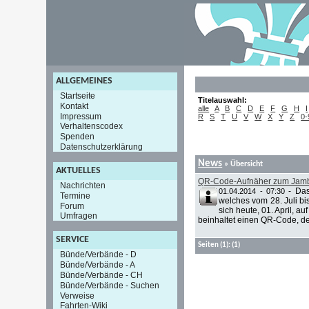
ALLGEMEINES
Startseite
Titelauswahl:
Kontakt
alle
A
B
C
D
E
F
G
H
I
Impressum
R
S
T
U
V
W
X
Y
Z
0-
Verhaltenscodex
Spenden
Datenschutzerklärung
News
» Übersicht
AKTUELLES
QR-Code-Aufnäher zum Jam
Nachrichten
-
Das
01.04.2014 - 07:30
Termine
welches vom 28. Juli bis
Forum
sich heute, 01. April, 
Umfragen
beinhaltet einen QR-Code, de
SERVICE
Seiten
(1):
(1)
Bünde/Verbände - D
Bünde/Verbände - A
Bünde/Verbände - CH
Bünde/Verbände - Suchen
Verweise
Fahrten-Wiki