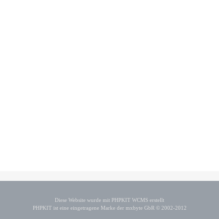
Diese Website wurde mit PHPKIT WCMS erstellt
PHPKIT ist eine eingetragene Marke der mxbyte GbR © 2002-2012