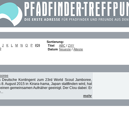
Sortierung:
J
K
L
M
N
O
P
(
Q
)
Titel
ABC
/
ZXY
9
Datum
Neueste
/
Älteste
boree
 Deutsche Kontingent zum 23rd World Scout Jamboree,
 8. August 2015 in Kirara-hama, Japan stattfinden wird, hat
auf einen gemeinsamen Aufnäher geeinigt. Der Clou dabei: Er
...
mehr