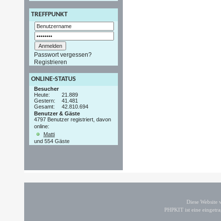
TREFFPUNKT
Passwort vergessen?
Registrieren
ONLINE-STATUS
Besucher
Heute:
21.889
Gestern:
41.481
Gesamt:
42.810.694
Benutzer & Gäste
4797 Benutzer registriert, davon
online:
Matti
und 554 Gäste
Diese Website
PHPKIT ist eine einget