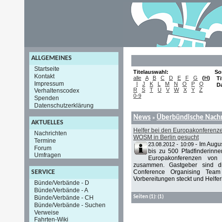
ALLGEMEINES
Startseite
Titelauswahl:
So
Kontakt
alle
A
B
C
D
E
F
G
(
H
)
Ti
Impressum
I
J
K
L
M
N
O
P
Q
D
R
S
T
U
V
W
X
Y
Z
Verhaltenscodex
0-9
Spenden
Datenschutzerklärung
News
Überbündische Nachr
»
AKTUELLES
Helfer bei den Europakonfere
Nachrichten
WOSM in Berlin gesucht
Termine
-
Im Augu
23.08.2012 - 10:09
Forum
bis zu 500 Pfadfinderinn
Umfragen
Europakonferenzen v
zusammen. Gastgeber sind di
Conference Organising Tea
SERVICE
Vorbereitungen steckt und Helferi
Bünde/Verbände - D
Bünde/Verbände - A
Bünde/Verbände - CH
Seiten
(1):
(1)
Bünde/Verbände - Suchen
Verweise
Fahrten-Wiki