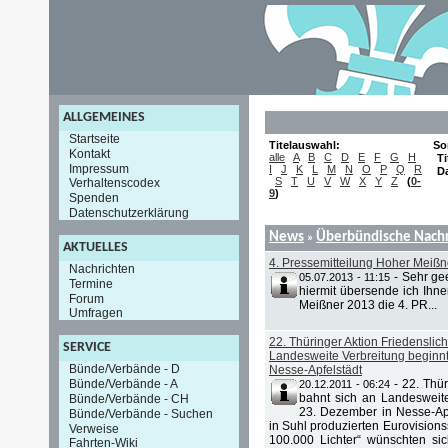
ALLGEMEINES
Startseite
Titelauswahl:
So
Kontakt
alle
A
B
C
D
E
F
G
H
Ti
Impressum
I
J
K
L
M
N
O
P
Q
R
D
S
T
U
V
W
X
Y
Z
(
0-
Verhaltenscodex
9
)
Spenden
Datenschutzerklärung
News
Überbündische Nachr
»
AKTUELLES
4. Pressemitteilung Hoher Meiß
Nachrichten
-
Sehr ge
05.07.2013 - 11:15
Termine
hiermit übersende ich Ihne
Forum
Meißner 2013 die 4. PR...
Umfragen
22. Thüringer Aktion Friedenslich
SERVICE
Landesweite Verbreitung beginn
Bünde/Verbände - D
Nesse-Apfelstädt
Bünde/Verbände - A
-
22. Thür
20.12.2011 - 06:24
bahnt sich an Landesweit
Bünde/Verbände - CH
23. Dezember in Nesse-Ap
Bünde/Verbände - Suchen
in Suhl produzierten Eurovision
Verweise
100.000 Lichter“ wünschten si
Fahrten-Wiki