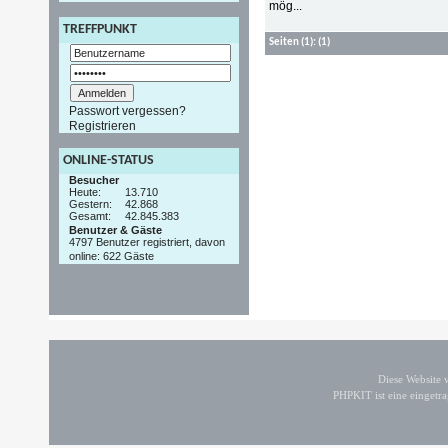
mög...
TREFFPUNKT
Seiten
(1):
(1)
Passwort vergessen?
Registrieren
ONLINE-STATUS
Besucher
Heute:
13.710
Gestern:
42.868
Gesamt:
42.845.383
Benutzer & Gäste
4797 Benutzer registriert, davon
online: 622 Gäste
Diese Website
PHPKIT ist eine einget