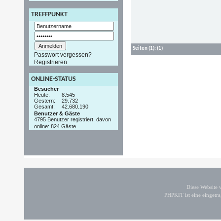
TREFFPUNKT
Seiten
(1):
(1)
Passwort vergessen?
Registrieren
ONLINE-STATUS
Besucher
Heute:
8.545
Gestern:
29.732
Gesamt:
42.680.190
Benutzer & Gäste
4795 Benutzer registriert, davon
online: 824 Gäste
Diese Website
PHPKIT ist eine einget