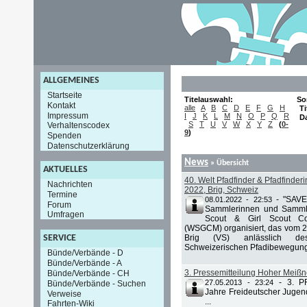
ALLGEMEINES
Startseite
Titelauswahl:
So
Kontakt
alle
A
B
C
D
E
F
G
H
Ti
Impressum
I
J
K
L
M
N
O
P
Q
R
D
S
T
U
V
W
X
Y
Z
(
0-
Verhaltenscodex
9
)
Spenden
Datenschutzerklärung
News
» Übersicht
AKTUELLES
40. Welt Pfadfinder & Pfadfinde
Nachrichten
2022, Brig, Schweiz
Termine
-
"SAVE
08.01.2022 - 22:53
Forum
Sammlerinnen und Samml
Umfragen
Scout & Girl Scout Co
(WSGCM) organisiert, das vom 28.
Brig (VS) anlässlich de
SERVICE
Schweizerischen Pfadibewegung 
Bünde/Verbände - D
Bünde/Verbände - A
3. Pressemitteilung Hoher Meiß
Bünde/Verbände - CH
-
3. P
27.05.2013 - 23:24
Bünde/Verbände - Suchen
Jahre Freideutscher Jugen
Verweise
...
Fahrten-Wiki