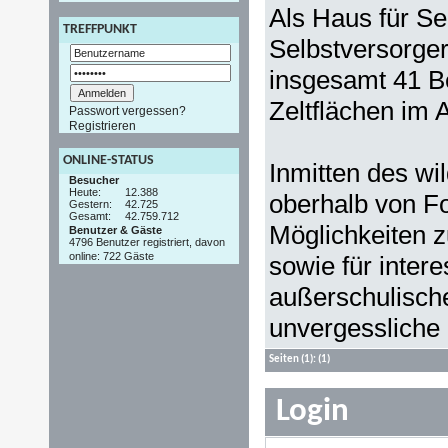
Als Haus für S
TREFFPUNKT
Selbstversorger 
insgesamt 41 Be
Zeltflächen im 
Passwort vergessen?
Registrieren
ONLINE-STATUS
Inmitten des wi
Besucher
Heute:
12.388
oberhalb von Fo
Gestern:
42.725
Gesamt:
42.759.712
Möglichkeiten z
Benutzer & Gäste
4796 Benutzer registriert, davon
online: 722 Gäste
sowie für inter
außerschulisch
unvergessliche
Seiten
(1):
(1)
Login