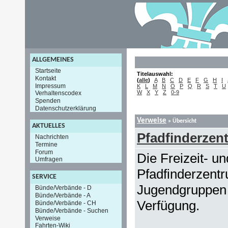
ALLGEMEINES
Startseite
Titelauswahl:
Kontakt
(
alle
)
A
B
C
D
E
F
G
H
I
Impressum
K
L
M
N
O
P
Q
R
S
T
U
W
X
Y
Z
0-9
Verhaltenscodex
Spenden
Datenschutzerklärung
Verweise
» Übersicht
AKTUELLES
Pfadfinderzen
Nachrichten
Termine
Forum
Die Freizeit- un
Umfragen
Pfadfinderzent
SERVICE
Jugendgruppen 
Bünde/Verbände - D
Bünde/Verbände - A
Verfügung.
Bünde/Verbände - CH
Bünde/Verbände - Suchen
Verweise
Fahrten-Wiki